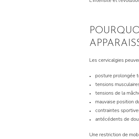
L'intensité et l'évolut
POURQUOI
APPARAIS
Les cervicalgies peuven
posture prolongée t
tensions musculaire
tensions de la mâch
mauvaise position d
contraintes sportive
antécédents de doul
Une restriction de mobi