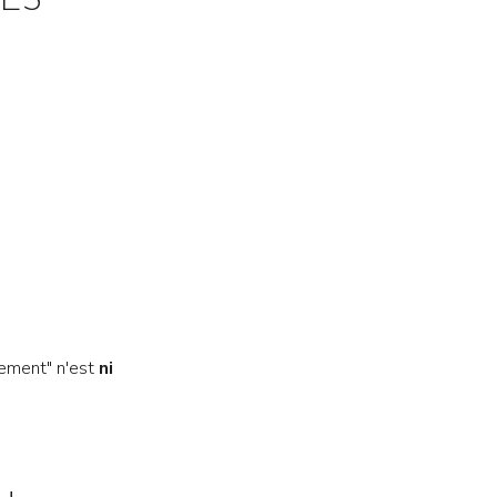
ES
uement" n'est
ni