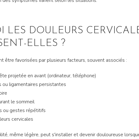
ion des symptômes varient selon les situations.
 LES DOULEURS CERVICAL
SENT-ELLES ?
t être favorisées par plusieurs facteurs, souvent associés :
ête projetée en avant (ordinateur, téléphone)
s ou ligamentaires persistantes
oire
urant le sommeil
s ou gestes répétitifs
eurs cervicales
lité, même légère, peut s'installer et devenir douloureuse lorsque