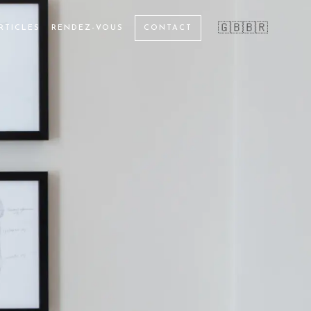
🇬🇧
🇧🇷
RTICLES
RENDEZ-VOUS
CONTACT