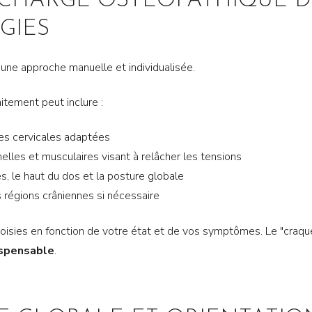
 CHARGE OSTÉOPATHIQUE D
GIES
une approche manuelle et individualisée.
raitement peut inclure :
res cervicales adaptées
elles et musculaires visant à relâcher les tensions
es, le haut du dos et la posture globale
 régions crâniennes si nécessaire
oisies en fonction de votre état et de vos symptômes. Le "craq
ispensable
.