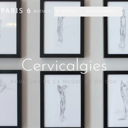
PARIS 6
ACCUEIL
À PROPOS
TRAITEMENTS
A
Cervicalgies
DOULEURS DE LA NUQUE ET DU COU